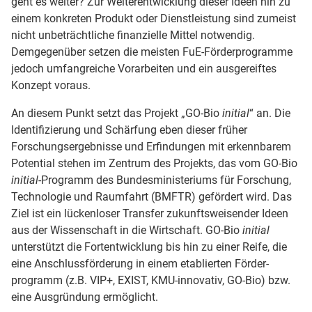
geht es weiter? Zur Weiter­entwicklung dieser Ideen hin zu
einem konkreten Produkt oder Dienst­leistung sind zumeist
nicht unbeträchtliche finanzielle Mittel notwendig.
Demgegenüber setzen die meisten FuE-Förder­programme
jedoch umfang­reiche Vor­arbeiten und ein ausgereiftes
Konzept voraus.
An diesem Punkt setzt das Projekt „GO-Bio
initial
“ an. Die
Identifizierung und Schärfung eben dieser früher
Forschungs­ergebnisse und Erfindungen mit erkenn­barem
Potential stehen im Zentrum des Projekts, das vom GO-Bio
initial
-Programm des Bundes­ministeriums für Forschung,
Technologie und Raumfahrt (BMFTR) gefördert wird. Das
Ziel ist ein lücken­loser Transfer zukunfts­weisender Ideen
aus der Wissen­schaft in die Wirtschaft. GO-Bio
initial
unterstützt die Fort­entwicklung bis hin zu einer Reife, die
eine Anschluss­förderung in einem etablierten Förder­
programm (z.B. VIP+, EXIST, KMU-innovativ, GO-Bio) bzw.
eine Ausgründung ermöglicht.