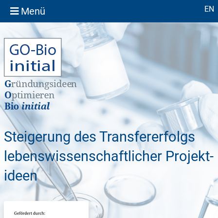
Sprache
EN
Menü
Steigerung des Transfer­erfolgs
lebens­wissen­schaft­licher Projekt­
ideen