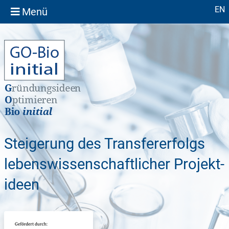
Sprache
EN
Menü
Steigerung des Transfer­erfolgs
lebens­wissen­schaft­licher Projekt­
ideen