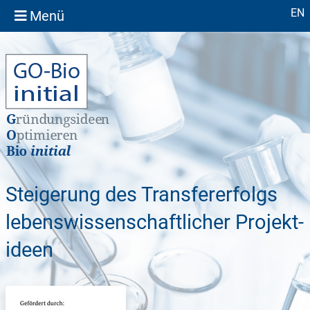
Sprache
EN
Menü
Steigerung des Transfer­erfolgs
lebens­wissen­schaft­licher Projekt­
ideen