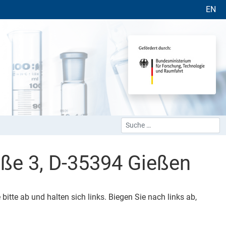
Sprache 
EN
Suchen
Type 2 or more characters for 
ße 3, D-35394 Gießen
tte ab und halten sich links. Biegen Sie nach links ab,