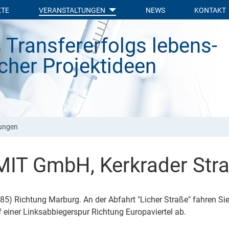
KTE
VERANSTALTUNGEN
NEWS
KONTAKT
 Transfer­erfolgs lebens­
icher Projekt­ideen
tungen
IT GmbH, Kerkrader Stra
 Richtung Marburg. An der Abfahrt "Licher Straße" fahren Sie bi
 einer Linksabbiegerspur Richtung Europaviertel ab.