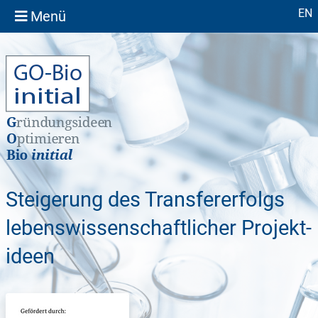
Sprache
EN
Menü
Steigerung des Transfer­erfolgs
lebens­wissen­schaft­licher Projekt­
ideen