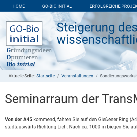
HOME
GO-BIO INITIAL
ERFOLGREICHE PROJE
Steigerung des
wissen­schaft­l
Aktuelle Seite:
Startseite
Veranstaltungen
Sondierungsworks
Seminarraum der TransM
Von der A45
kommend, fahren Sie auf den Gießener Ring (A485)
stadtauswärts Richtung Lich. Nach ca. 1000 m biegen Sie auf