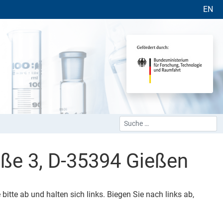
Sprache 
EN
Suchen
Type 2 or more characters for 
ße 3, D-35394 Gießen
tte ab und halten sich links. Biegen Sie nach links ab,