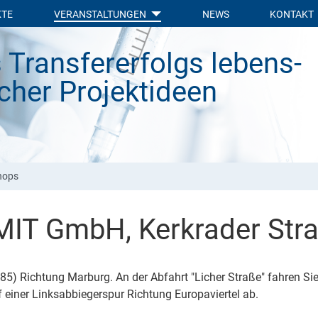
KTE
VERANSTALTUNGEN
NEWS
KONTAKT
 Transfer­erfolgs lebens­
icher Projekt­ideen
hops
IT GmbH, Kerkrader Stra
 Richtung Marburg. An der Abfahrt "Licher Straße" fahren Sie bi
 einer Linksabbiegerspur Richtung Europaviertel ab.